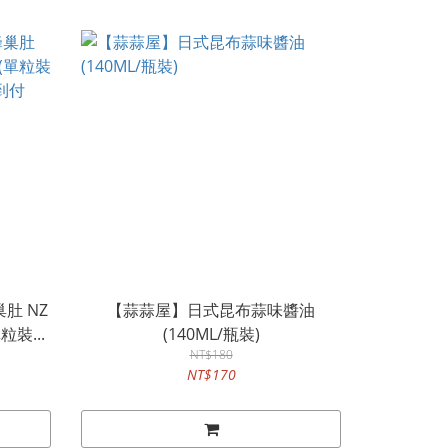
肚 NZ
【蒜蒜屋】日式昆布蒜味醬油
單粒裝...
(140ML/瓶裝)
NT$180
NT$170