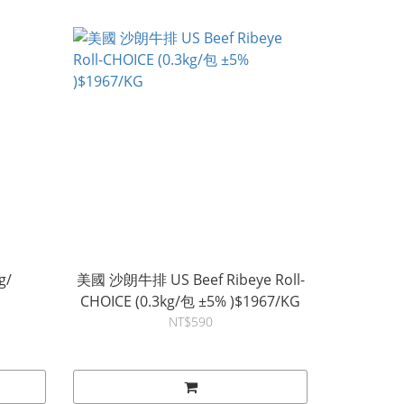
g/
美國 沙朗牛排 US Beef Ribeye Roll-
CHOICE (0.3kg/包 ±5% )$1967/KG
NT$590