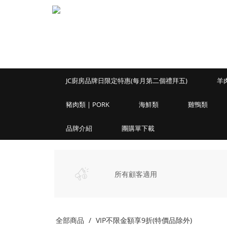
JC廚房品牌日限定特惠(每月第二個禮拜五)
羊肉
豬肉類 | PORK
海鮮類
雞鴨類
品牌介紹
團購單下載
所有顧客適用
全部商品
VIP不限金額享9折(特價品除外)