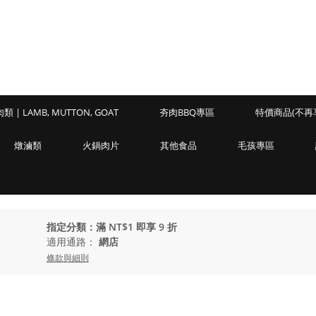
類 | LAMB, MUTTON, GOAT
夯肉BBQ專區
特價商品(不再
燉滷類
火鍋肉片
其他食品
毛孩專區
指定分類：滿 NT$1 即享 9 折
適用通路：
網店
條款與細則