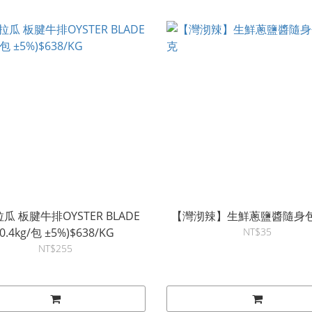
瓜 板腱牛排OYSTER BLADE
【灣沏辣】生鮮蔥鹽醬隨身包
(0.4kg/包 ±5%)$638/KG
NT$35
NT$255