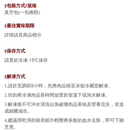
/
§包裝方式
規格
真空包(一包兩顆)
§最佳賞味期限
詳情請見商品標示
§保存方式
-18
請置於冷凍
℃保存
§解凍方式
8
1.
請於烹調前
小時，先將肉品移至冰箱冷藏室解凍。
2.
切勿將冷凍肉品長時間放置於室溫下或泡水解凍。
3.
解凍後不可沖水清洗以免破壞肉品美味及營養流失，並造
成細菌滋生。
4.
建議用乾淨的廚房紙巾輕壓將多餘的血水去除，即可下鍋
烹煮。