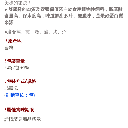
美味的祕訣！
●
舒康雞的肉質及營養價值來自於食用植物性飼料，胺基酸
含量高、保水度高，味道鮮甜多汁、無腥味，是最好蛋白質
來源
●適合蒸、煎、燉、滷、烤、炸
§
原產地
台灣
§
包裝重量
240g/包
±5%
/
§
包裝方式
規格
貼體包
(
訂購單位：包
)
§
最佳賞味期限
詳情請見商品標示