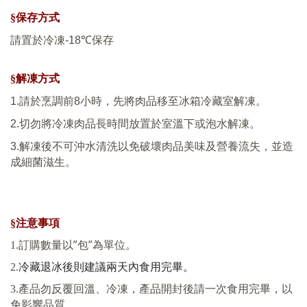
保存方式
§
請置於冷凍
-18
℃
保存
解凍方式
§
1.
請於烹調前
8
小時，先將肉品移至冰箱冷藏室解凍。
2.
切勿將冷凍肉品長時間放置於室溫下或泡水解凍。
3.
解凍後不可沖水清洗以免破壞肉品美味及營養流失，並造
成細菌滋生。
§注意事項
”
”
1.
訂購數量以
包
為單位。
2.
冷藏退冰後則建議兩天內食用完畢。
3.
產品勿反覆回溫、冷凍，產品開封後請一次食用完畢，以
免影響品質。