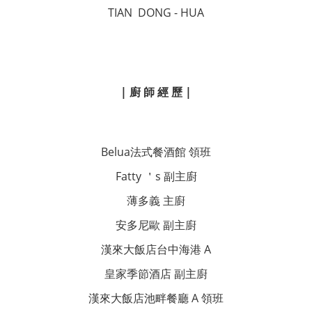
TIAN DONG - HUA
| 廚 師 經 歷 |
Belua法式餐酒館 領班
Fatty ＇s 副主廚
薄多義 主廚
安多尼歐 副主廚
漢來大飯店台中海港 A
皇家季節酒店 副主廚
漢來大飯店池畔餐廳 A 領班