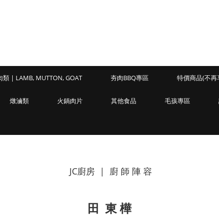
類 | LAMB, MUTTON, GOAT
夯肉BBQ專區
特價商品(不再
燉滷類
火鍋肉片
其他食品
毛孩專區
JC廚房 | 廚 師 陣 容
田 東 樺