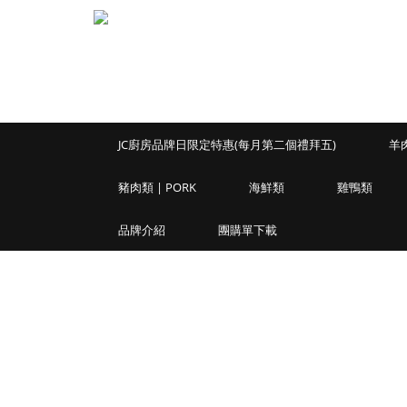
JC廚房品牌日限定特惠(每月第二個禮拜五)
羊肉
豬肉類 | PORK
海鮮類
雞鴨類
品牌介紹
團購單下載