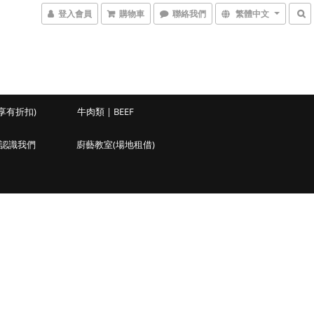
登入會員
購物車
聯絡我們
繁體中文
享有折扣)
牛肉類 | BEEF
認識我們
廚藝教室(場地租借)