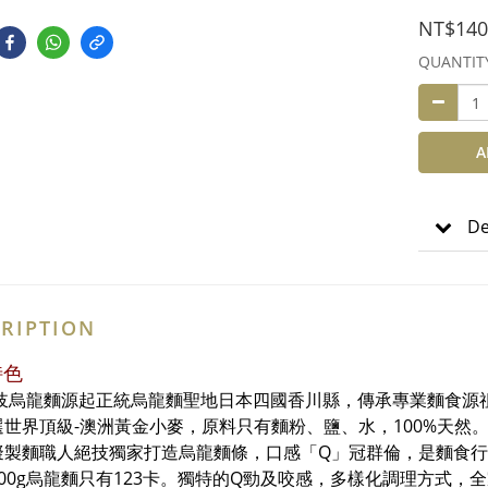
NT$140
QUANTIT
A
De
RIPTION
特色
岐烏龍麵源起正統烏龍麵聖地日本四國香川縣，傳承專業麵食源
選世界頂級-澳洲黃金小麥，原料只有麵粉、鹽、水，100%天然
擬製麵職人絕技獨家打造烏龍麵條，口感「Q」冠群倫，是麵食
100g烏龍麵只有123卡。獨特的Q勁及咬感，多樣化調理方式