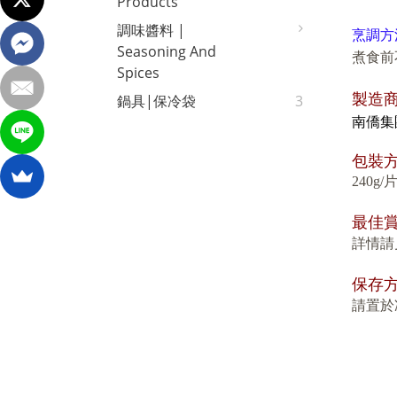
Products
調味醬料 |
烹調方
Seasoning And
煮食前
Spices
製造
鍋具|保冷袋
3
南僑集
包
裝
240g
最佳
詳情請
保存
請置於