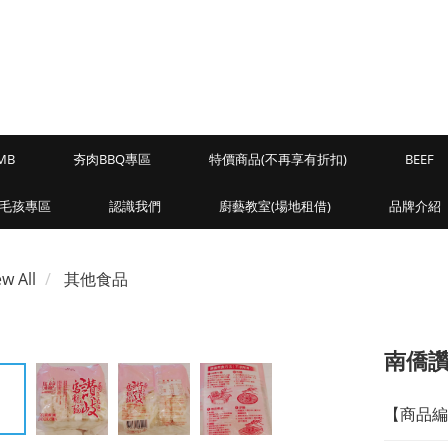
MB
夯肉BBQ專區
特價商品(不再享有折扣)
BEEF
毛孩專區
認識我們
廚藝教室(場地租借)
品牌介紹
ew All
其他食品
南僑讚
【商品編號