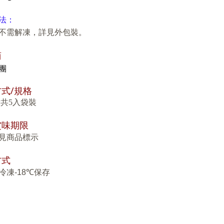
法：
不需解凍，詳見外包裝。
商
團
/
方式
規格
/片共5入袋裝
賞味期限
見商品標示
方式
冷凍
-18
℃
保存