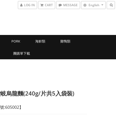
LOG IN
CART
MESSAGE
English
PORK
海鮮類
雞鴨類
團購單下載
岐烏龍麵(240g/片共5入袋裝)
:605002】