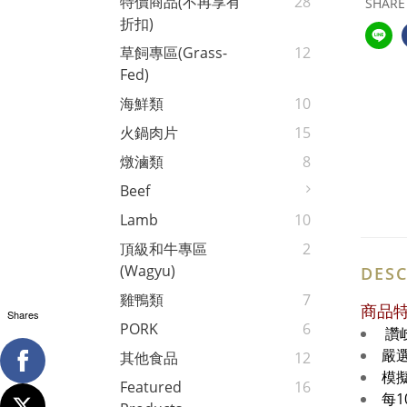
特價商品(不再享有
28
SHARE
折扣)
草飼專區(Grass-
12
Fed)
海鮮類
10
火鍋肉片
15
燉滷類
8
Beef
Lamb
10
頂級和牛專區
2
(Wagyu)
DESC
雞鴨類
7
商品
Shares
PORK
6
讚
嚴
其他食品
12
模
Featured
16
每