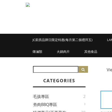
JC廚房品牌日限定特惠(每月第二個禮拜五)
LA
燉滷類
火鍋肉片
其他食品
Vi
CATEGORIES
毛孩專區
2
夯肉BBQ專區