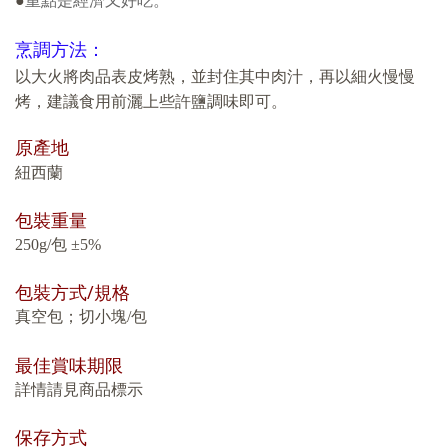
重點是經濟又好吃。
●
烹調方法：
以大火將肉品表皮烤熟，並封住其中肉汁，再以細火慢慢
烤，建議食用前灑上些許鹽調味即可。
原產地
紐西蘭
包裝重量
250g/
包
±5%
裝方式
/
規格
包
真空包
；
切小塊/包
最佳賞味期限
詳情請見商品標示
保存方式