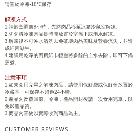
請置於冷凍
-18
℃
保存
解凍方式
1.
請於烹調前
8
小時，先將肉品移至冰箱冷藏室解凍。
2.
切勿將冷凍肉品長時間放置於室溫下或泡水解凍。
3.
解凍後不可沖水清洗以免破壞肉品美味及營養流失，並造
成細菌滋生。
4.
建議用乾淨的廚房紙巾輕壓將多餘的血水去除，即可下鍋
烹煮。
注意事項
1.
如未食用完畢之解凍肉品，請使用保鮮袋或保鮮盒放置於
冷藏室，可保存不超過
24
小時。
2.
產品勿反覆回溫、冷凍，產品開封後請一次食用完畢，以
免影響品質。
3.
商品內容物以實際收到商品為主。
CUSTOMER REVIEWS