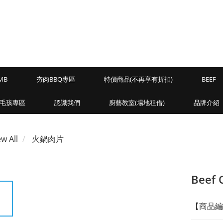
MB
夯肉BBQ專區
特價商品(不再享有折扣)
BEEF
毛孩專區
認識我們
廚藝教室(場地租借)
品牌介紹
ew All
火鍋肉片
Beef 
【商品編號