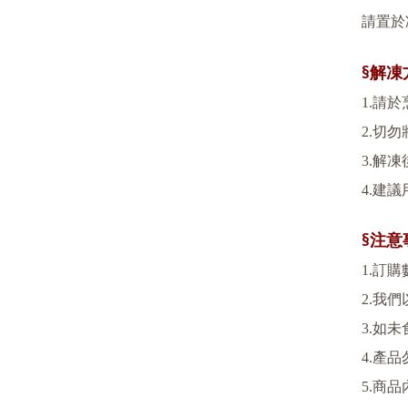
請置於
§解凍
1.
請於
2.
切勿
3.
解凍
4.
建議
§注意
1.
訂購
2.
我們
3.
如未
4.
產品
5.
商品