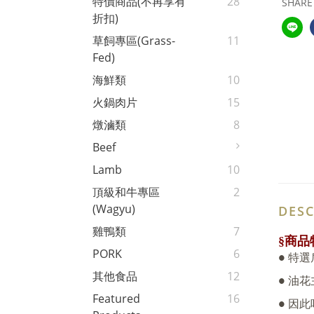
特價商品(不再享有
28
SHARE
折扣)
草飼專區(Grass-
11
Fed)
海鮮類
10
火鍋肉片
15
燉滷類
8
Beef
Lamb
10
頂級和牛專區
2
(Wagyu)
DESC
雞鴨類
7
商品
§
PORK
6
特選
●
其他食品
12
油花
●
Featured
16
因此
●