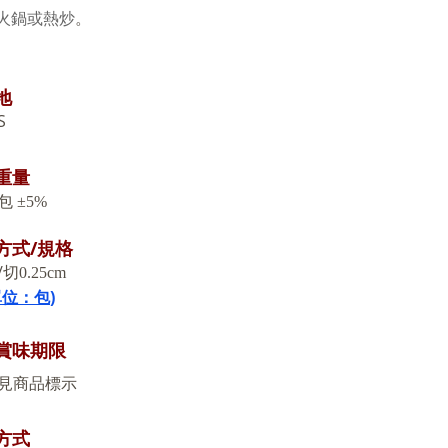
火鍋或熱炒
。
地
S
重量
包
±5%
方式
/
規格
/
切
0.25
cm
單位：包
)
賞味期限
見商品標示
方式