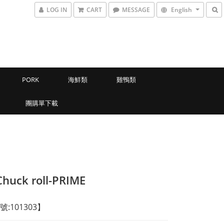
LOG IN
CART
MESSAGE
English
PORK
海鮮類
雞鴨類
團購單下載
Chuck roll-PRIME
:101303】