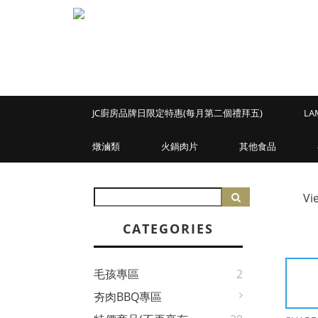
JC廚房品牌日限定特惠(每月第二個禮拜五)
LA
燉滷類
火鍋肉片
其他食品
Vi
CATEGORIES
毛孩專區
2
夯肉BBQ專區