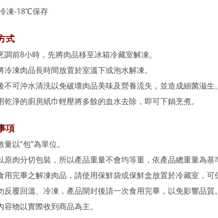
-18
冷凍
℃保存
方式
8
烹調前
小時，先將肉品移至冰箱冷藏室解凍。
將冷凍肉品長時間放置於室溫下或泡水解凍。
後不可沖水清洗以免破壞肉品美味及營養流失，並造成細菌滋生
用乾淨的廚房紙巾輕壓將多餘的血水去除，即可下鍋烹煮。
事項
”
”
數量以
包
為單位。
以原肉分切包裝，所以產品重量不會均等重，依產品總重量為基
食用完畢之解凍肉品，請使用保鮮袋或保鮮盒放置於冷藏室，可
勿反覆回溫、冷凍，產品開封後請一次食用完畢，以免影響品質
內容物以實際收到商品為主。