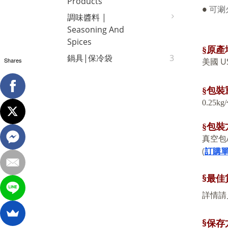
Products
可涮
●
調味醬料 |
Seasoning And
Spices
§
原產
鍋具|保冷袋
3
Shares
U
美國
§
包裝
0.25
kg/
裝
§
包
真空包
(
訂購
§最佳
詳情請
§保存